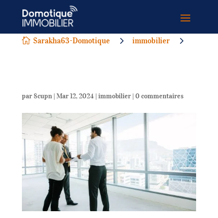
5
5
Sarakha63-Domotique
immobilier

par
8cupn
|
Mar 12, 2024
|
immobilier
|
0 commentaires